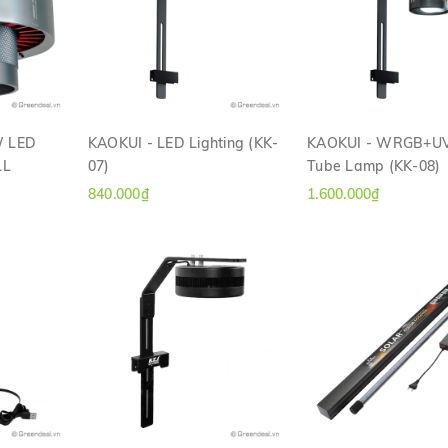
W LED
KAOKUI - LED Lighting (KK-
KAOKUI - WRGB+U
LL
07)
Tube Lamp (KK-08)
H
XEM NHANH
XEM NHANH
840.000₫
1.600.000₫