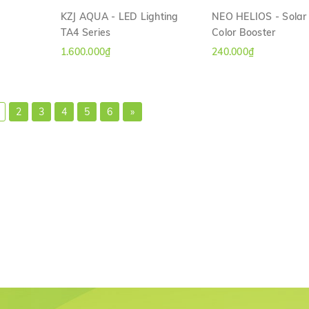
KZJ AQUA - LED Lighting
NEO HELIOS - Solar 
TA4 Series
Color Booster
H
XEM NHANH
XEM NHANH
1.600.000₫
240.000₫
2
3
4
5
6
»