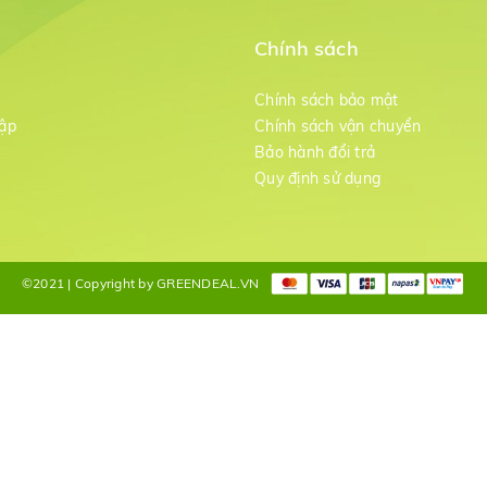
Chính sách
m
Chính sách bảo mật
ập
Chính sách vận chuyển
Bảo hành đổi trả
g
Quy định sử dụng
©2021 | Copyright by GREENDEAL.VN