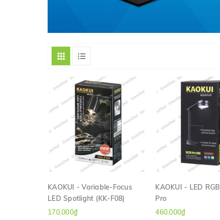
KAOKUI - Variable-Focus
KAOKUI - LED RGB
LED Spotlight (KK-F08)
Pro
XEM NHANH
XEM NHAN
170.000₫
460.000₫