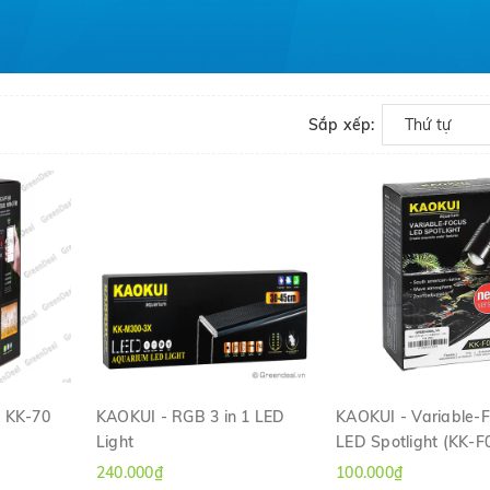
Sắp xếp:
Thứ tự
 KK-70
KAOKUI - RGB 3 in 1 LED
KAOKUI - Variable-
Light
LED Spotlight (KK-
H
XEM NHANH
XEM NHANH
240.000₫
100.000₫