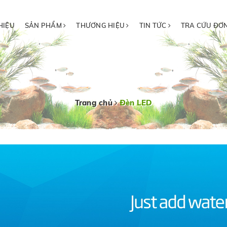
HIỆU
SẢN PHẨM
THƯƠNG HIỆU
TIN TỨC
TRA CỨU ĐƠ
Trang chủ
Đèn LED