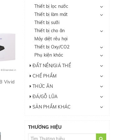
Thiết bị lọc nước
Thiết bị làm mát
Thiết bị sưởi
Thiết bị cho ăn
Máy diệt rêu hại
Thiết bị Oxy/CO2
Phụ kiện khác
ĐẤT NỀN/GIÁ THỂ
CHẾ PHẨM
B Vivid
THỨC ĂN
ĐÁ/GỖ LŨA
SẢN PHẨM KHÁC
THƯƠNG HIỆU