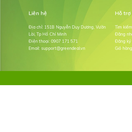
Liên hệ
Hỗ trợ
Địa chỉ:
151B Nguyễn Duy Dương, Vườn
Tìm kiế
Lài, Tp Hồ Chí Minh
Đăng nh
Điện thoại:
0907 171 571
Đăng ký
Email:
support@greendeal.vn
Giỏ hàn