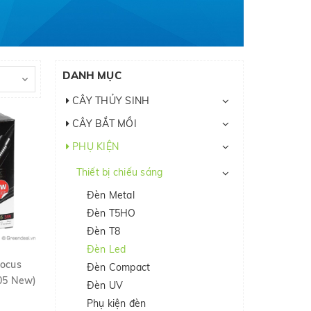
DANH MỤC
CÂY THỦY SINH
CÂY BẮT MỒI
PHỤ KIỆN
Thiết bị chiếu sáng
Đèn Metal
Đèn T5HO
Đèn T8
Đèn Led
Focus
Đèn Compact
F05 New)
Đèn UV
Phụ kiện đèn