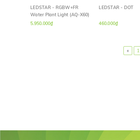
LEDSTAR - RGBW+FR
LEDSTAR - DOT
Water Plant Light (AQ-X60)
XEM NHANH
XEM NHAN
5.950.000₫
460.000₫
«
1