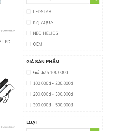
LEDSTAR
KZJ AQUA
NEO HELIOS
V LED
OEM
TWINSTAR
GIÁ SẢN PHẨM
KAOKUI
Giá dưới 100.000đ
ONF
100.000đ - 200.000đ
MAXSPECT
200.000đ - 300.000đ
COCO
300.000đ - 500.000đ
WEEK AQUA
500.000đ - 1.000.000đ
XUANMEILONG
LOẠI
Giá trên 1.000.000đ
JENECA