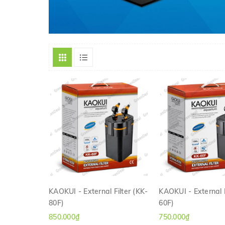
KAOKUI - External Filter (KK-
KAOKUI - External F
80F)
60F)
XEM NHANH
XEM NHAN
850.000₫
750.000₫