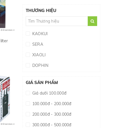
THƯƠNG HIỆU
KAOKUI
lter
SERA
XIAOLI
DOPHIN
ODYSSEA
GIÁ SẢN PHẨM
KOTOBUKI
Giá dưới 100.000đ
RS ELECTRICAL
100.000đ - 200.000đ
AQUAVITRO
200.000đ - 300.000đ
FLUVAL
300.000đ - 500.000đ