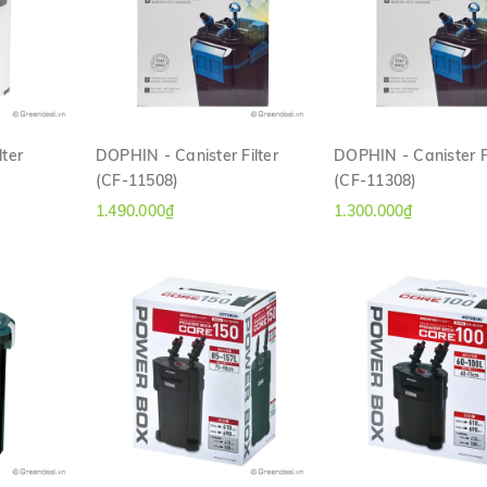
lter
DOPHIN - Canister Filter
DOPHIN - Canister Fi
(CF-11508)
(CF-11308)
H
XEM NHANH
XEM NHANH
1.490.000₫
1.300.000₫