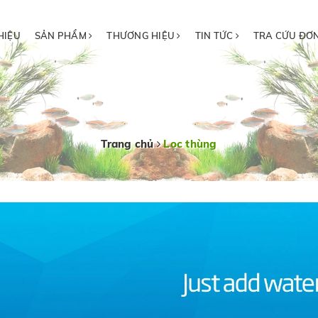
HIỆU
SẢN PHẨM
THƯƠNG HIỆU
TIN TỨC
TRA CỨU ĐƠ
Trang chủ
Lọc thùng