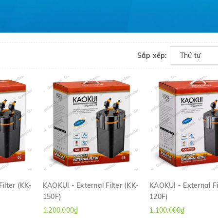
Sắp xếp:
Thứ tự
ilter (KK-
KAOKUI - External Filter (KK-
KAOKUI - External Fi
150F)
120F)
H
XEM NHANH
XEM NHANH
1.200.000₫
1.100.000₫