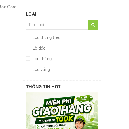
AQUAEL
Box Core
500.000đ - 1.000.000đ
EBI VN
LOẠI
Giá trên 1.000.000đ
KW - OWL
GEX
Lọc thùng treo
HYDOR
Lò đảo
JBL
Lọc thùng
JIALU
Lọc váng
SICCE
EHEIM
THÔNG TIN HOT
ATMAN
SUNSUN