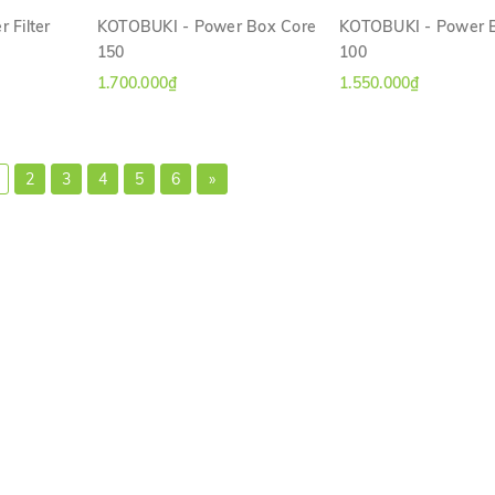
 Filter
KOTOBUKI - Power Box Core
KOTOBUKI - Power 
150
100
H
XEM NHANH
XEM NHANH
1.700.000₫
1.550.000₫
2
3
4
5
6
»