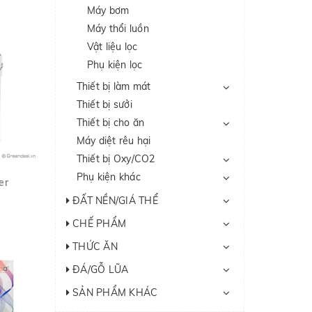
Máy bơm
Máy thổi luồn
Vật liệu lọc
Phụ kiện lọc
Thiết bị làm mát
Thiết bị sưởi
Thiết bị cho ăn
Máy diệt rêu hại
Thiết bị Oxy/CO2
Phụ kiện khác
er
ĐẤT NỀN/GIÁ THỂ
CHẾ PHẨM
THỨC ĂN
ĐÁ/GỖ LŨA
SẢN PHẨM KHÁC