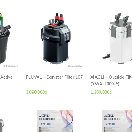
oActive
FLUVAL - Canister Filter 107
XIAOLI - Outside Filt
(XWA-1000-5)
H
XEM NHANH
XEM NHANH
3.890.000₫
1.300.000₫