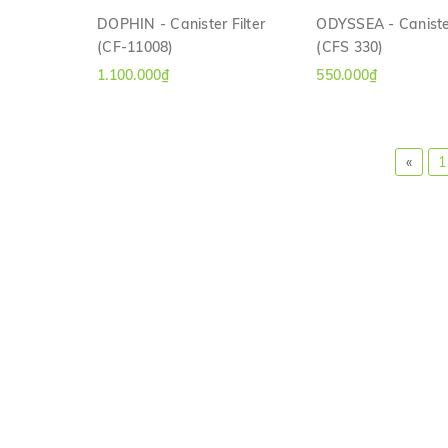
DOPHIN - Canister Filter
ODYSSEA - Canister
(CF-11008)
(CFS 330)
XEM NHANH
XEM NHAN
1.100.000₫
550.000₫
«
1