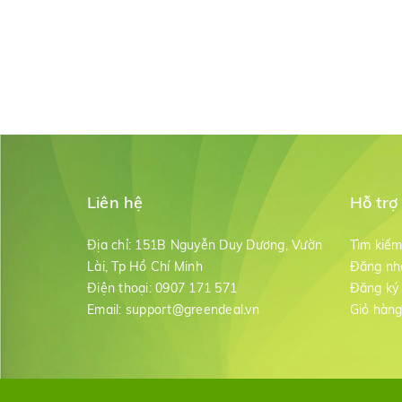
Liên hệ
Hỗ trợ
Địa chỉ:
151B Nguyễn Duy Dương, Vườn
Tìm kiế
Lài, Tp Hồ Chí Minh
Đăng nh
Điện thoại:
0907 171 571
Đăng ký
Email:
support@greendeal.vn
Giỏ hàn