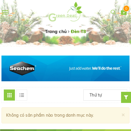
0
Toggle
navigation
Trang chủ
Đèn T8
Thứ tự
×
Không có sản phẩm nào trong danh mục này.