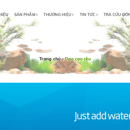
HIỆU
SẢN PHẨM
THƯƠNG HIỆU
TIN TỨC
TRA CỨU ĐƠ
Trang chủ
Dao cạo rêu