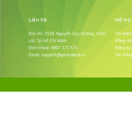
Liên hệ
Hỗ trợ
Địa chỉ:
151B Nguyễn Duy Dương, Vườn
Tìm kiế
Lài, Tp Hồ Chí Minh
Đăng nh
Điện thoại:
0907 171 571
Đăng ký
Email:
support@greendeal.vn
Giỏ hàn