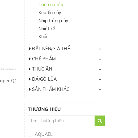
Dao cạo rêu
Kéo tỉa cây
Nhíp trồng cây
Nhiệt kế
Khác
ĐẤT NỀN/GIÁ THỂ
CHẾ PHẨM
THỨC ĂN
ĐÁ/GỖ LŨA
raper Q1
SẢN PHẨM KHÁC
THƯƠNG HIỆU
AQUAEL