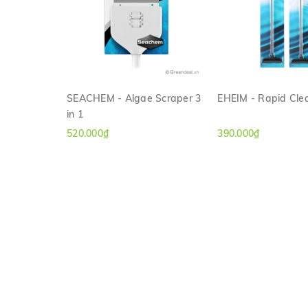
SEACHEM - Algae Scraper 3
EHEIM - Rapid Cle
in 1
XEM NHANH
XEM NHAN
520.000₫
390.000₫