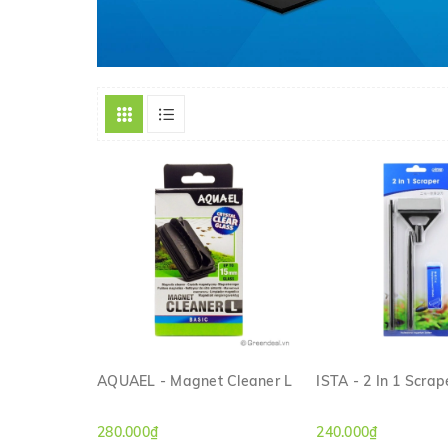
AQUAEL - Magnet Cleaner L
ISTA - 2 In 1 Scrap
XEM NHANH
XEM NHAN
280.000₫
240.000₫