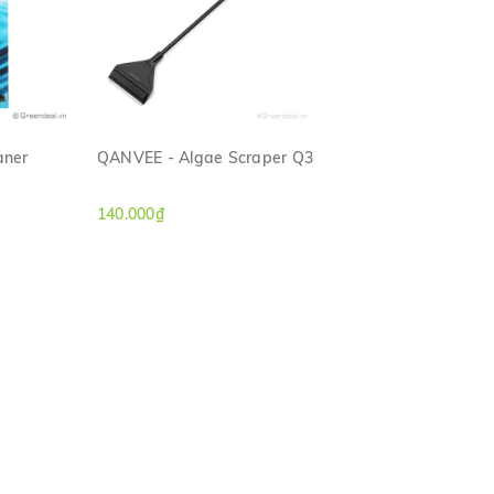
aner
QANVEE - Algae Scraper Q3
H
XEM NHANH
140.000₫