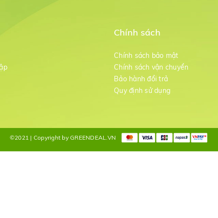
Chính sách
m
Chính sách bảo mật
ập
Chính sách vận chuyển
Bảo hành đổi trả
g
Quy định sử dụng
©2021 | Copyright by GREENDEAL.VN