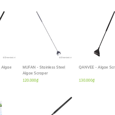
 Algae
MUFAN - Stainless Steel
QANVEE - Algae Sc
Algae Scraper
H
XEM NHANH
XEM NHANH
120.000₫
130.000₫