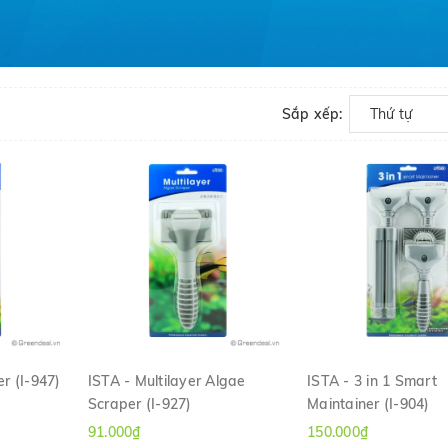
Sắp xếp:
Thứ tự
er (I-947)
ISTA - Multilayer Algae
ISTA - 3 in 1 Smart
Scraper (I-927)
Maintainer (I-904)
H
XEM NHANH
XEM NHANH
91.000₫
150.000₫