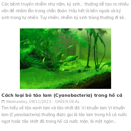
Các bệnh truyền nhiễm như nấm, ký sinh... thường dễ tạo ra nhiều
vấn đề nhầm lẫn trong chẩn đoán. Hầu hết là bên ngoài và ký
sinh trong tự nhiên. Tuy nhiên, nhiễm ký sinh trùng thường đi kèm
hoặc t...
Cách loại bỏ tảo lam (Cyanobacteria) trong hồ cá
Wednesday, 08/11/2023 - GREEN DEAL
Tìm hiểu về tảo xanh lam và tảo nhớt đỏ: Vi khuẩn lam Vi khuẩn
lam (Cyanobacteria) thường được gọi là tảo lam trong hồ cá nước
ngọt hoặc tảo nhớt đỏ trong hồ cá nước mặn, là một ngàn...