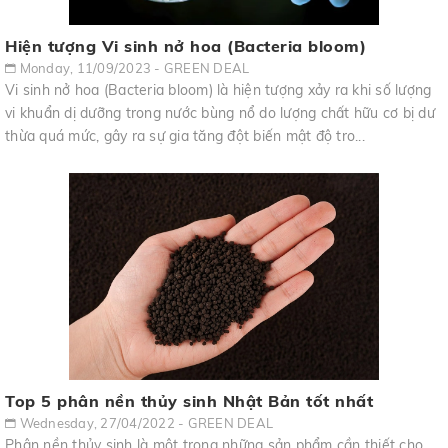
Hiện tượng Vi sinh nở hoa (Bacteria bloom)
Monday, 11/09/2023 - GREEN DEAL
Vi sinh nở hoa (Bacteria bloom) là hiện tượng xảy ra khi số lượng
vi khuẩn dị dưỡng trong nước bùng nổ do lượng chất hữu cơ bị dư
thừa quá mức, gây ra sự gia tăng đột biến mật độ tro...
Top 5 phân nền thủy sinh Nhật Bản tốt nhất
Wednesday, 27/04/2022 - GREEN DEAL
Phân nền thủy sinh là một trong những sản phẩm cần thiết cho