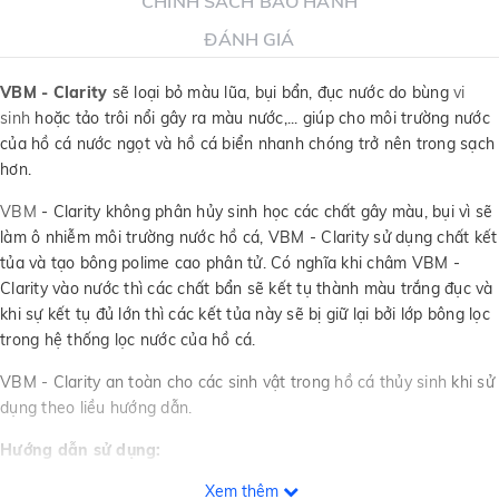
CHÍNH SÁCH BẢO HÀNH
ĐÁNH GIÁ
VBM - Clarity
sẽ loại bỏ màu lũa, bụi bẩn, đục nước do bùng
vi
sinh
hoặc tảo trôi nổi gây ra màu nước,... giúp cho môi trường nước
của hồ cá nước ngọt và hồ cá biển nhanh chóng trở nên trong sạch
hơn.
VBM
- Clarity không phân hủy sinh học các chất gây màu, bụi vì sẽ
làm ô nhiễm môi trường nước hồ cá, VBM - Clarity sử dụng chất kết
tủa và tạo bông polime cao phân tử. Có nghĩa khi châm VBM -
Clarity vào nước thì các chất bẩn sẽ kết tụ thành màu trắng đục và
khi sự kết tụ đủ lớn thì các kết tủa này sẽ bị giữ lại bởi lớp bông lọc
trong hệ thống lọc nước của hồ cá.
VBM - Clarity an toàn cho các sinh vật trong
hồ cá thủy sinh
khi sử
dụng theo liều hướng dẫn.
Hướng dẫn sử dụng:
Xem thêm
Thay 30-50% nước trước khi sử dụng và nên dùng kèm