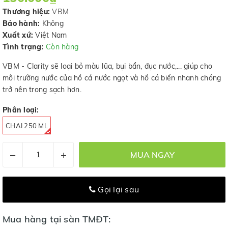
Thương hiệu:
VBM
Bảo hành:
Không
Xuất xứ:
Việt Nam
Tình trạng:
Còn hàng
VBM - Clarity sẽ loại bỏ màu lũa, bụi bẩn, đục nước,... giúp cho
môi trường nước của hồ cá nước ngọt và hồ cá biển nhanh chóng
trở nên trong sạch hơn.
Phân loại:
CHAI 250 ML
–
+
MUA NGAY
Gọi lại sau
Mua hàng tại sàn TMĐT: