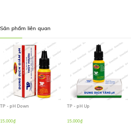
các loại bông lọc dạng mịn như
SERA - Crystal Clear
Professional
hoặc
JBL - Symec Micro
để tăng tối đa hiệu
quả xử lý.
Dùng 1 nắp (5 ml) cho 80 lít nước hồ, nên dùng 1/2 liều
Sản phẩm liên quan
lượng lần đầu tiên và quan sát phản ứng của các sinh vật như
cá, tép trong hồ, sau 15 phút ổn định thì tiếp tục châm 1/2
liều còn lại.
Một số hồ thủy sinh sử dụng nguyên liệu lũa đá bị ra màu
nặng có thể phải dùng gấp 2-3 lần liều hướng dẫn để đạt
hiệu quả, nên chia ra châm 1/2 liều/lần để an toàn cho các
sinh vật như cá, tép.
TP - pH Down
TP - pH Up
15.000₫
15.000₫