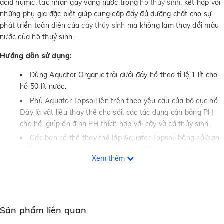
acid humic, tác nhân gây vàng nước trong
hồ thủy sinh
, kết hợp với
những phụ gia đặc biệt giúp cung cấp đầy đủ dưỡng chất cho sự
phát triển toàn diện của
cây thủy sinh
mà không làm thay đổi màu
nước của hồ thuỷ sinh.
Hướng dẫn sử dụng:
Dùng Aquafor Organic trải dưới đáy hồ theo tỉ lệ 1 lít cho
hồ 50 lít nước.
Phủ Aquafor Topsoil lên trên theo yêu cầu của bố cục hồ.
Đây là vật liệu thay thế cho sỏi, các tác dụng cân bằng PH
cho hồ, giúp ổn định PH thích hợp với cây và cá thủy sinh.
Các bạn có thể thay thế lớp Aquafor Topsoil bằng sỏi/sạn
suối nhưng lưu ý lựa chọn sỏi/sạn suối không làm tăng pH cho
Xem thêm
hồ thuỷ sinh. Độ dày của sỏi/sạn suối hoặc Aquafor Topsoil ít
nhất là 5cm
Cho nước vào hồ một cách nhẹ nhàng tránh làm xáo trộn
nền ( bạn có thể đặt một cái đĩa xuống nền và cho nước chảy
Sản phẩm liên quan
nhẹ vào đĩa trước khi ra ngoài).