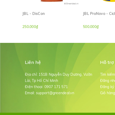
JBL - DisCon
JBL ProNovo - Cic
XEM NHANH
XEM NH
250.000₫
500.000₫
Liên hệ
Hỗ trợ
Địa chỉ:
151B Nguyễn Duy Dương, Vườn
Tìm kiế
Lài, Tp Hồ Chí Minh
Đăng nh
Điện thoại:
0907 171 571
Đăng ký
Email:
support@greendeal.vn
Giỏ hàn