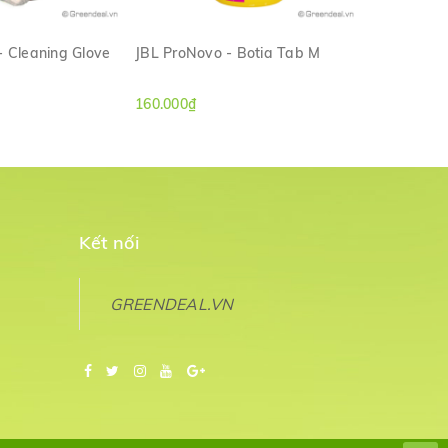
- Cleaning Glove
JBL ProNovo - Botia Tab M
JBL - Syme
M NHANH
XEM NHANH
160.000₫
170.000₫
Kết nối
GREENDEAL.VN