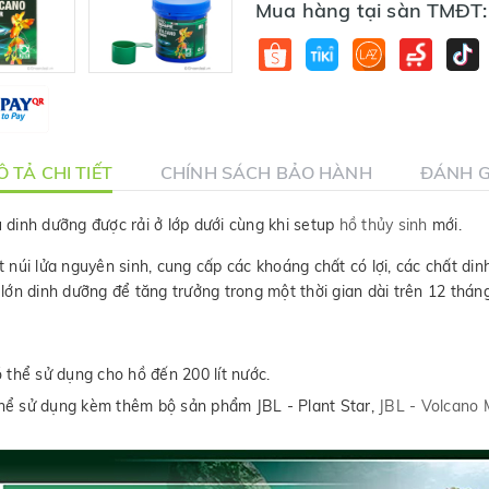
Mua hàng tại sàn TMĐT:
 TẢ CHI TIẾT
CHÍNH SÁCH BẢO HÀNH
ĐÁNH G
 dinh dưỡng được rải ở lớp dưới cùng khi setup
hồ thủy sinh
mới.
núi lửa nguyên sinh, cung cấp các khoáng chất có lợi, các chất din
g lớn dinh dưỡng để tăng trưởng trong một thời gian dài trên 12 tháng
thể sử dụng cho hồ đến 200 lít nước.
thể sử dụng kèm thêm bộ sản phẩm JBL - Plant Star,
JBL - Volcano 