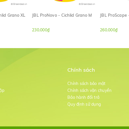
hlid Grano XL
JBL ProNovo - Cichlid Grano M
JBL ProScape 
ANH
XEM NHANH
XE
230.000₫
260.000₫
Chính sách
m
Chính sách bảo mật
ập
Chính sách vận chuyển
Bảo hành đổi trả
g
Quy định sử dụng