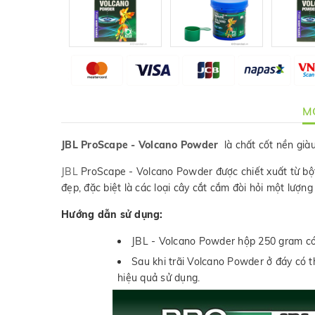
MÔ
JBL ProScape - Volcano Powder
là chất cốt nền giàu
JBL
ProScape - Volcano Powder được chiết xuất từ bột 
đẹp, đặc biệt là các loại cây cắt cắm đòi hỏi một lượn
Hướng dẫn sử dụng:
JBL - Volcano Powder hộp 250 gram có 
Sau khi trãi Volcano Powder ở đáy có 
hiệu quả sử dụng.