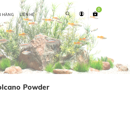
0
N HÀNG
LIÊN HỆ
olcano Powder