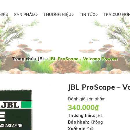
HIỆU
SẢN PHẨM
THƯƠNG HIỆU
TIN TỨC
TRA CỨU ĐƠ
Trang chủ
JBL
JBL ProScape - Volcano Powder
JBL ProScape - V
Đánh giá sản phẩm
340.000₫
Thương hiệu:
JBL
Bảo hành:
Không
Xuất xứ:
Đức