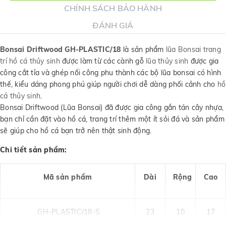
CHÍNH SÁCH BẢO HÀNH
ĐÁNH GIÁ
Bonsai Driftwood GH-PLASTIC/
18
là sản phẩm
lũa Bonsai trang
trí hồ cá thủy sinh
được làm từ các cành gỗ
lũa thủy sinh
được gia
công cắt tỉa và ghép nối công phu thành các bộ lũa bonsai có hình
thế, kiểu dáng phong phú giúp người chơi dễ dàng phối cảnh cho
hồ
cá thủy sinh
.
Bonsai Driftwood (Lũa Bonsai) đã được gia công gắn tán cây nhựa,
bạn chỉ cần đặt vào hồ cá, trang trí thêm một ít sỏi đá và sản phẩm
sẽ giúp cho hồ cá bạn trở nên thật sinh động.
Chi tiết sản phẩm:
Mã sản phẩm
Dài
Rộng
Cao
GH-PLASTIC/18-S
23
10
17