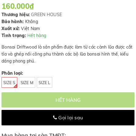
160.000₫
Thương hiệu:
GREEN HOUSE
Bảo hành:
Không
Xuất xứ:
Việt Nam
Tình trạng:
Hết hàng
Bonsai Driftwood là sản phẩm được làm từ các cành lũa được cắt
tỉa và ghép nối công phu thành các bộ lũa bonsai hình thế, kiểu
dáng phong phú.
Phân loại:
SIZE S
SIZE M
SIZE L
HẾT HÀNG
Gọi lại sau
Mua hàng tại sàn TMĐT: