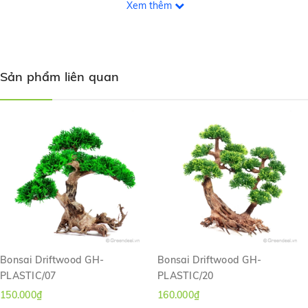
Xem thêm
GH-PLASTIC/18-M
30
13
23
Sản phẩm liên quan
GH-PLASTIC/18-L
40
15
30
Hướng dẫn sử dụng:
Do đặc tính sản phẩm là gỗ lũa khô, có thể một vài sản phẩm sẽ
không thể chìm ngay, nên kiểm tra trước khi setup.
Trong trường hợp lũa Bonsai không chìm ngay, cần xử lý ngâm
khoảng 1-3 ngày trước khi setup vào hồ thủy sinh.
Lũa Bonsai đã được xử lý trước tuy nhiên vẫn có thể gây tình
trạng nước có màu vàng nhẹ thời gian đầu, chỉ cần thay nước vài
lần thì tình trạng này sẽ hết.
Bonsai Driftwood GH-
Bonsai Driftwood GH-
PLASTIC/07
PLASTIC/20
150.000₫
160.000₫