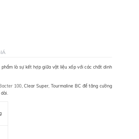
IÁ
hẩm là sự kết hợp giữa vật liệu xốp với các chất dinh
Bacter 100
, Clear Super, Tourmaline BC để tăng cường
 dài.
g