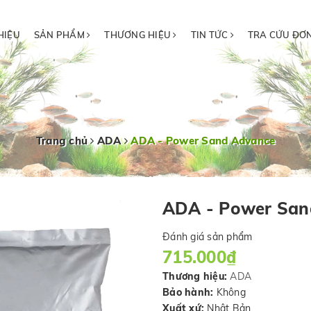
HIỆU
SẢN PHẨM
THƯƠNG HIỆU
TIN TỨC
TRA CỨU ĐƠ
Trang chủ
ADA
ADA - Power Sand Advance
ADA - Power San
Đánh giá sản phẩm
715.000₫
Thương hiệu:
ADA
Bảo hành:
Không
Xuất xứ:
Nhật Bản