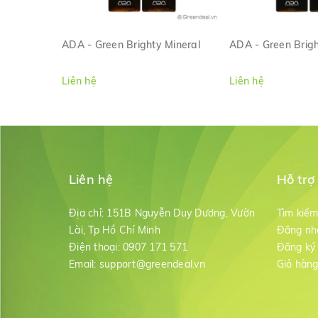
ADA - Green Brighty Mineral
ADA - Green Brigh
XEM NHANH
XEM NH
Liên hệ
Liên hệ
Liên hệ
Hỗ trợ
Địa chỉ:
151B Nguyễn Duy Dương, Vườn
Tìm kiế
Lài, Tp Hồ Chí Minh
Đăng nh
Điện thoại:
0907 171 571
Đăng ký
Email:
support@greendeal.vn
Giỏ hàn