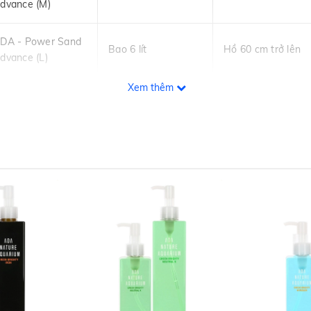
dvance (M)
DA - Power Sand
Bao 6 lít
Hồ 60 cm trở lên
dvance (L)
Xem thêm