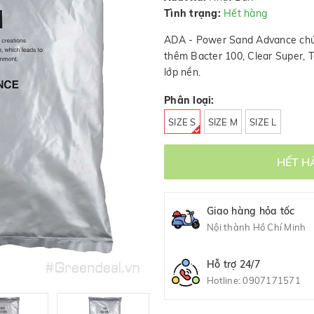
Tình trạng:
Hết hàng
ADA - Power Sand Advance chứa
thêm Bacter 100, Clear Super, 
lớp nền.
Phân loại:
SIZE S
SIZE M
SIZE L
HẾT H
Giao hàng hỏa tốc
Nội thành Hồ Chí Minh
Hỗ trợ 24/7
Hotline:
0907171571