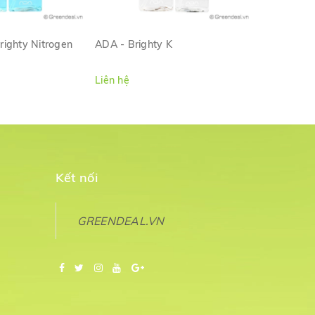
righty Nitrogen
ADA - Brighty K
ADA - Mos
M NHANH
XEM NHANH
Liên hệ
400.000₫
Kết nối
GREENDEAL.VN