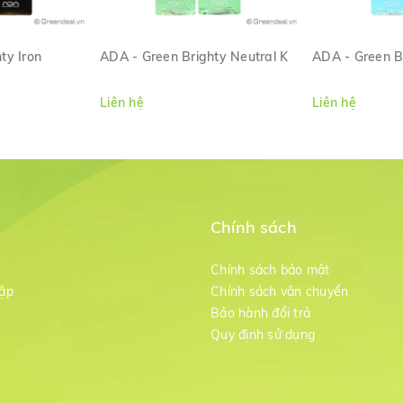
ty Iron
ADA - Green Brighty Neutral K
ADA - Green B
ANH
XEM NHANH
XE
Liên hệ
Liên hệ
Chính sách
m
Chính sách bảo mật
ập
Chính sách vận chuyển
Bảo hành đổi trả
g
Quy định sử dụng