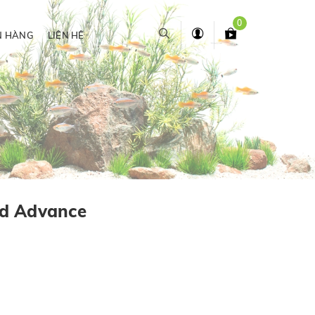
0
N HÀNG
LIÊN HỆ
d Advance